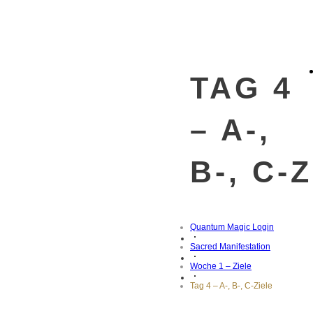
TAG 4
– A-,
B-, C-
Quantum Magic Login
Sacred Manifestation
Woche 1 – Ziele
Tag 4 – A-, B-, C-Ziele