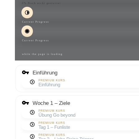
0%
Noch nicht gestartet
Current Progress
Current Progress
while the page is loading
Einführung
PREMIUM KURS
Einführung
Woche 1 – Ziele
PREMIUM KURS
Übung Go beyond
PREMIUM KURS
Tag 1 – Funliste
PREMIUM KURS