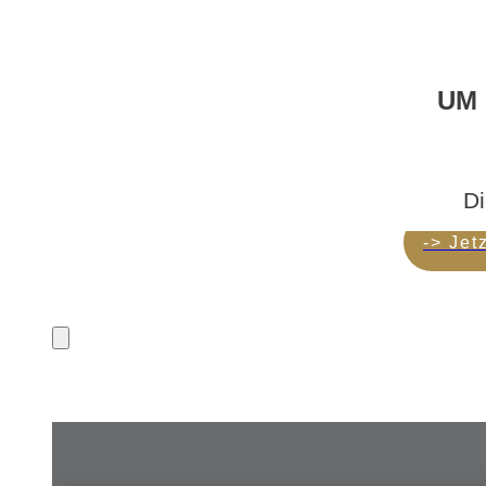
UM 
Di
-> Jet