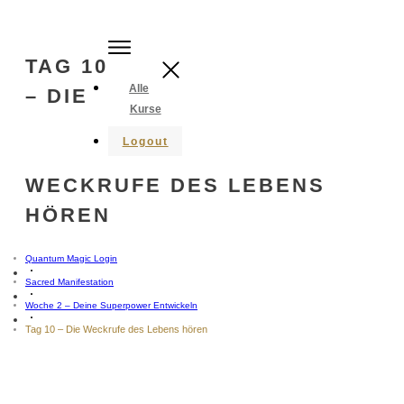
TAG 10
Alle
– DIE
Kurse
Logout
WECKRUFE DES LEBENS
HÖREN
Quantum Magic Login
Sacred Manifestation
Woche 2 – Deine Superpower Entwickeln
Tag 10 – Die Weckrufe des Lebens hören