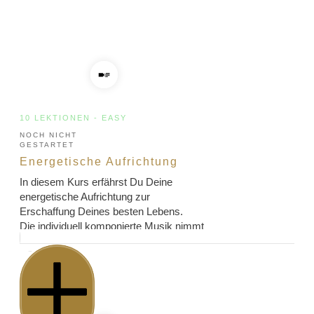
10 LEKTIONEN
-
EASY
NOCH NICHT
GESTARTET
Energetische Aufrichtung
In diesem Kurs erfährst Du Deine
energetische Aufrichtung zur
Erschaffung Deines besten Lebens.
Die individuell komponierte Musik nimmt
Dich durch speziell auf die 7
Hauptchakren abestimmte
Frequenzbereiche mit binauralen Beats
und Lichtsprache mit auf eine besondere
Reise. Körper, Seele und Geist erfahren