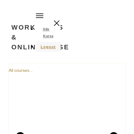
WORKSHOPS
Alle
&
Kurse
ONLINEKURSE
Logout
All courses...